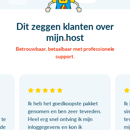
Dit zeggen klanten over
mijn
host
Betrouwbaar, betaalbaar met professionele
support.
Ik heb het goedkoopste pakket
Ik
genomen en ben zeer tevreden.
si
 te
Heel erg snel ontving ik mijn
te
ude
inloggegevens en kon ik
mi