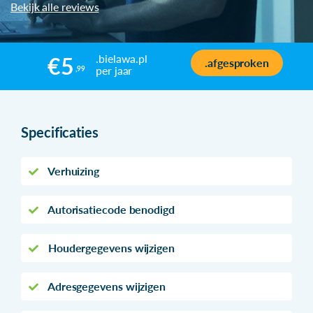
Bekijk alle reviews
.bielawa.pl
€5
.afgesproken
per jaar
,99
Specificaties
Verhuizing
Autorisatiecode benodigd
Houdergegevens wijzigen
Adresgegevens wijzigen