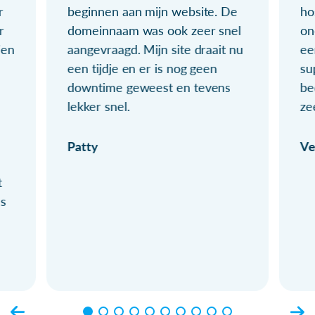
r
beginnen aan mijn website. De
ho
r
domeinnaam was ook zeer snel
on
ien
aangevraagd. Mijn site draait nu
ee
een tijdje en er is nog geen
su
downtime geweest en tevens
be
lekker snel.
ze
Patty
Ve
t
ls