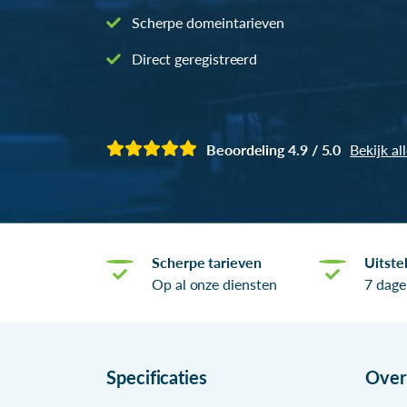
Scherpe domeintarieven
Direct geregistreerd
Beoordeling 4.9 / 5.0
Bekijk al
Scherpe tarieven
Uitste
Op al onze diensten
7 dage
Specificaties
Ove