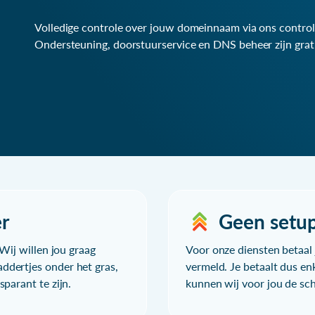
Volledige controle over jouw domeinnaam via ons control
Ondersteuning, doorstuurservice en DNS beheer zijn grat
r
Geen setu
Wij willen jou graag
Voor onze diensten betaal j
ddertjes onder het gras,
vermeld. Je betaalt dus en
parant te zijn.
kunnen wij voor jou de sc