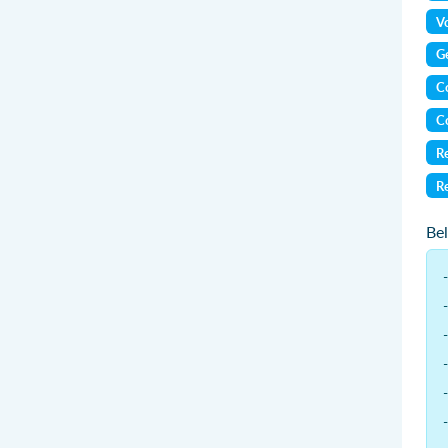
Vo
Ge
Co
Co
Re
Re
Be