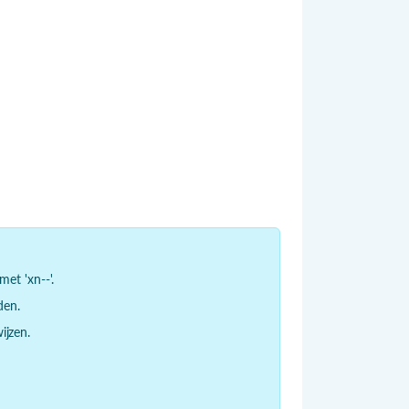
et 'xn--'.
den.
jzen.