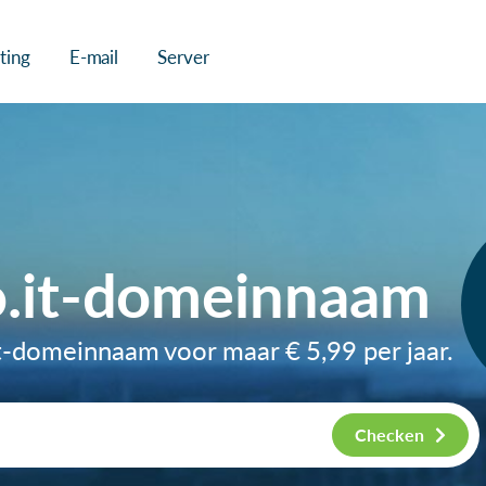
ting
E-mail
Server
o.it-domeinnaam
.it-domeinnaam voor maar
€ 5,99
per jaar.
Checken