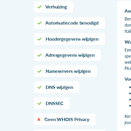
Verhuizing
As
Ben
Autorisatiecode benodigd
dom
Ita
Houdergegevens wijzigen
Wa
Een
Adresgegevens wijzigen
spe
web
Pic
Nameservers wijzigen
Vo
DNS wijzigen
DNSSEC
Kor
Geen WHOIS Privacy
jou