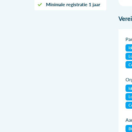
Minimale registratie 1 jaar
Vere
Par
Id
Lo
Co
Org
Id
Lo
Co
Aan
B