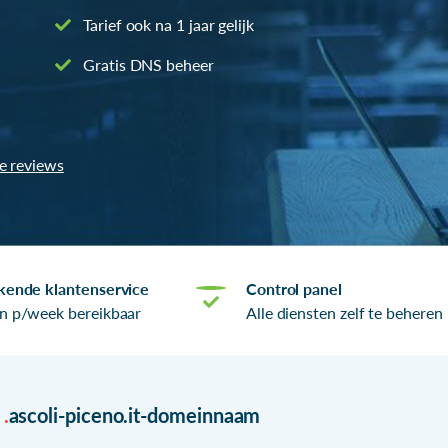
Tarief ook na 1 jaar gelijk
Gratis DNS beheer
le reviews
kende klantenservice
Control panel
n p/week bereikbaar
Alle diensten zelf te beheren
r
.
ascoli-piceno.it-domeinnaam