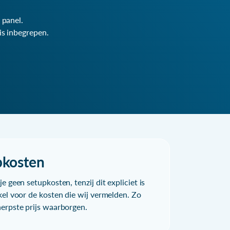
 panel.
is inbegrepen.
pkosten
e geen setupkosten, tenzij dit expliciet is
kel voor de kosten die wij vermelden. Zo
herpste prijs waarborgen.