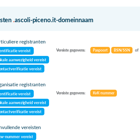
isten
.
ascoli-piceno.it-domeinnaam
ticuliere registranten
Vereiste gegevens:
Paspoort
BSN/SSN
of
entificatie vereist
kale aanwezigheid vereist
ntactverificatie vereist
anisatie registranten
Vereiste gegevens:
KvK-nummer
entificatie vereist
kale aanwezigheid vereist
ntactverificatie vereist
vullende vereisten
tw-nummer vereist