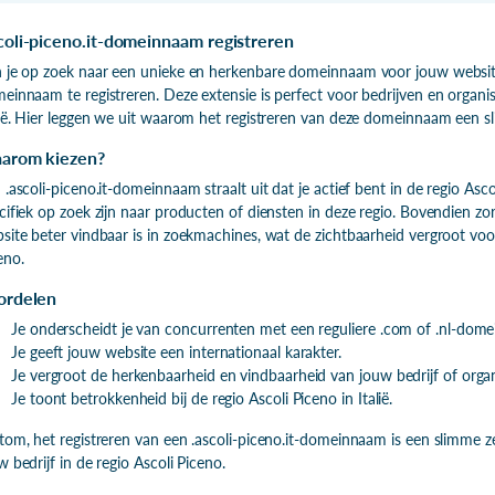
coli-piceno.it-domeinnaam registreren
 je op zoek naar een unieke en herkenbare domeinnaam voor jouw website
einnaam te registreren. Deze extensie is perfect voor bedrijven en organisat
lië. Hier leggen we uit waarom het registreren van deze domeinnaam een sl
arom kiezen?
 .ascoli-piceno.it-domeinnaam straalt uit dat je actief bent in de regio Asco
cifiek op zoek zijn naar producten of diensten in deze regio. Bovendien 
site beter vindbaar is in zoekmachines, wat de zichtbaarheid vergroot vo
eno.
ordelen
Je onderscheidt je van concurrenten met een reguliere .com of .nl-dom
Je geeft jouw website een internationaal karakter.
Je vergroot de herkenbaarheid en vindbaarheid van jouw bedrijf of organ
Je toont betrokkenheid bij de regio Ascoli Piceno in Italië.
tom, het registreren van een .ascoli-piceno.it-domeinnaam is een slimme 
w bedrijf in de regio Ascoli Piceno.