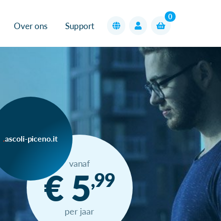
0
Over ons
Support
ascoli-piceno.it
vanaf
€ 5
,99
per jaar