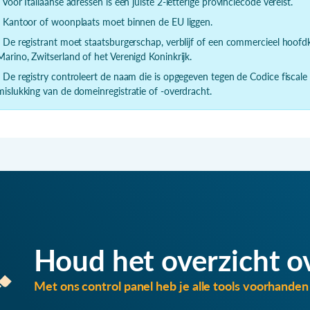
- Voor Italiaanse adressen is een juiste 2-letterige provinciecode vereist.
- Kantoor of woonplaats moet binnen de EU liggen.
- De registrant moet staatsburgerschap, verblijf of een commercieel hoof
Marino, Zwitserland of het Verenigd Koninkrijk.
- De registry controleert de naam die is opgegeven tegen de Codice fiscale
mislukking van de domeinregistratie of -overdracht.
Houd het overzicht o
Met ons control panel heb je alle tools voorhanden 