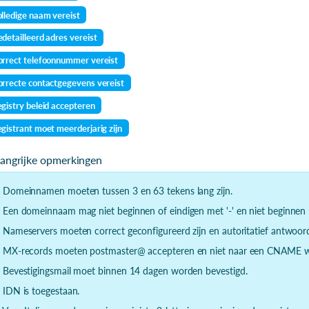
lledige naam vereist
detailleerd adres vereist
rrect telefoonnummer vereist
rrecte contactgegevens vereist
gistry beleid accepteren
gistrant moet meerderjarig zijn
langrijke opmerkingen
- Domeinnamen moeten tussen 3 en 63 tekens lang zijn.
- Een domeinnaam mag niet beginnen of eindigen met '-' en niet beginnen m
- Nameservers moeten correct geconfigureerd zijn en autoritatief antwoor
- MX-records moeten postmaster@ accepteren en niet naar een CNAME wi
- Bevestigingsmail moet binnen 14 dagen worden bevestigd.
- IDN is toegestaan.