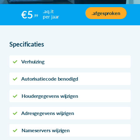
.aq.it
€5
.afgesproken
per jaar
,99
Specificaties
Verhuizing
Autorisatiecode benodigd
Houdergegevens wijzigen
Adresgegevens wijzigen
Nameservers wijzigen