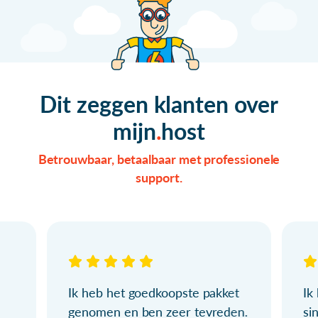
Dit zeggen klanten over
mijn
host
Betrouwbaar, betaalbaar met professionele
support.
Ik heb het goedkoopste pakket
Ik
genomen en ben zeer tevreden.
si