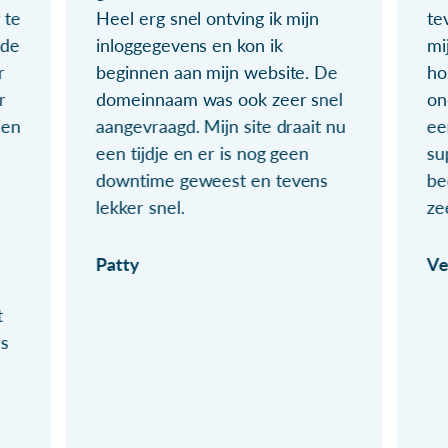
 te
Heel erg snel ontving ik mijn
te
ude
inloggegevens en kon ik
mi
r
beginnen aan mijn website. De
ho
r
domeinnaam was ook zeer snel
on
ien
aangevraagd. Mijn site draait nu
ee
een tijdje en er is nog geen
su
downtime geweest en tevens
be
lekker snel.
ze
Patty
Ve
t
ls