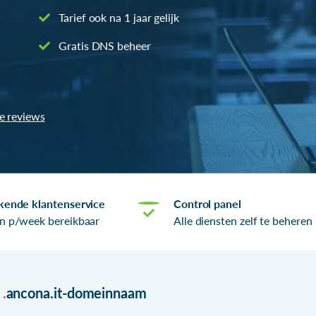
Tarief ook na 1 jaar gelijk
Gratis DNS beheer
le reviews
kende klantenservice
Control panel
n p/week bereikbaar
Alle diensten zelf te beheren
r
.
ancona.it-domeinnaam