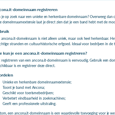
cona.it-domeinnaam registreren
 je op zoek naar een unieke en herkenbare domeinnaam? Overweeg dan o
e domeinnaamextensie laat je direct zien dat je een band hebt met de moo
bruik
 ancona.it-domeinnaam is niet alleen uniek, maar ook heel herkenbaar. H
chtige stranden en cultuurhistorische erfgoed. Ideaal voor bedrijven in de 
e kun je een ancona.it-domeinnaam registreren?
 registreren van een ancona.it-domeinnaam is eenvoudig. Gebruik een d
chikbaar is en registreer deze direct.
ordelen
Unieke en herkenbare domeinnaamextensie;
Toont je band met Ancona;
Geschikt voor toerismebedrijven;
Verbetert vindbaarheid in zoekmachines;
Geeft een professionele uitstraling.
tom, een ancona.it-domeinnaam is een waardevolle toevoeging voor je web