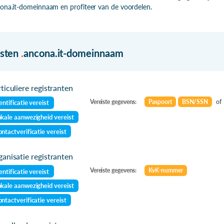
ona.it-domeinnaam en profiteer van de voordelen.
isten
.
ancona.it-domeinnaam
ticuliere registranten
Vereiste gegevens:
Paspoort
BSN/SSN
of
entificatie vereist
kale aanwezigheid vereist
ntactverificatie vereist
anisatie registranten
Vereiste gegevens:
KvK-nummer
entificatie vereist
kale aanwezigheid vereist
ntactverificatie vereist