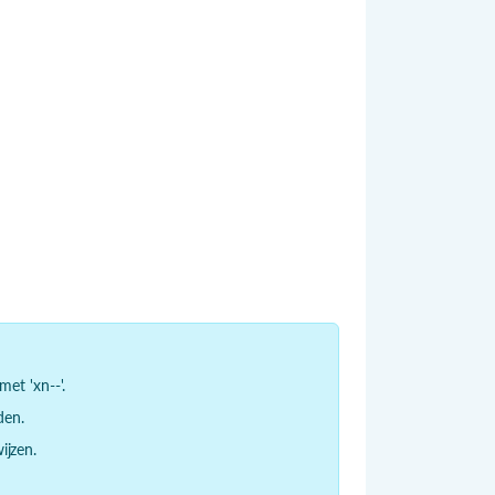
et 'xn--'.
den.
jzen.