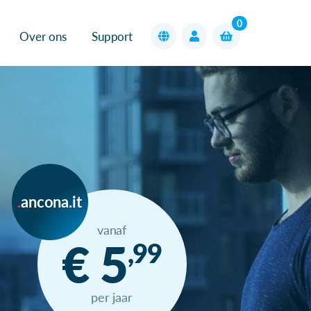
0
Over ons
Support
ancona.it
vanaf
€ 5
,99
per jaar