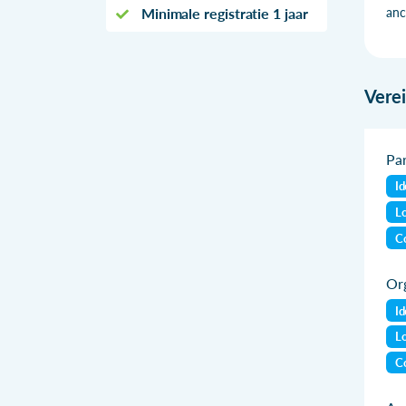
Minimale registratie 1 jaar
anc
Vere
Par
Id
Lo
Co
Org
Id
Lo
Co