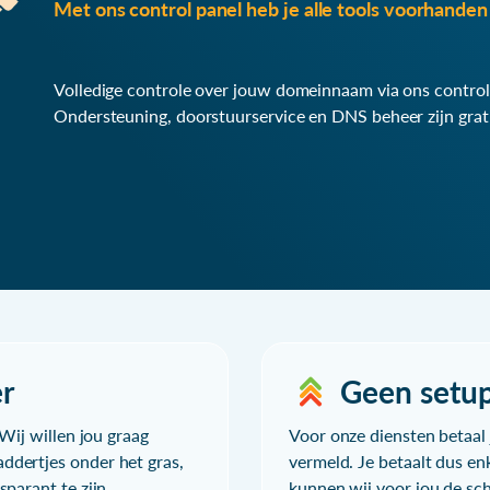
Met ons control panel heb je alle tools voorhanden 
Volledige controle over jouw domeinnaam via ons control
Ondersteuning, doorstuurservice en DNS beheer zijn grat
r
Geen setu
Wij willen jou graag
Voor onze diensten betaal j
ddertjes onder het gras,
vermeld. Je betaalt dus en
parant te zijn.
kunnen wij voor jou de sc