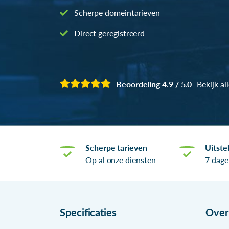
Scherpe domeintarieven
Direct geregistreerd
Beoordeling 4.9 / 5.0
Bekijk al
Scherpe tarieven
Uitste
Op al onze diensten
7 dage
Specificaties
Ove