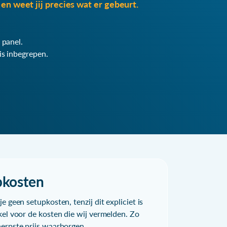
en weet jij precies wat er gebeurt.
 panel.
is inbegrepen.
pkosten
e geen setupkosten, tenzij dit expliciet is
kel voor de kosten die wij vermelden. Zo
herpste prijs waarborgen.