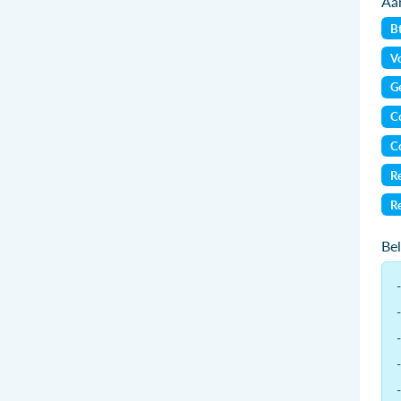
Aan
B
Vo
Ge
Co
Co
Re
Re
Be