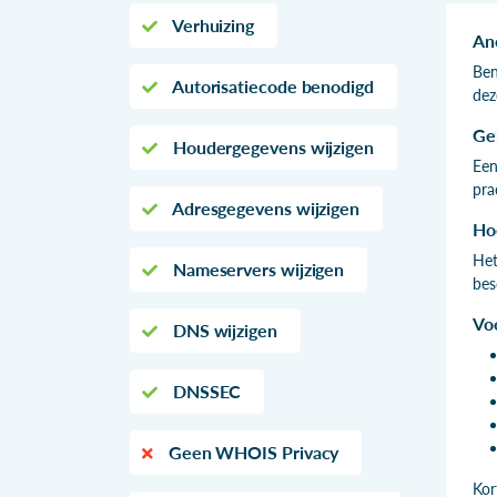
Verhuizing
An
Ben
Autorisatiecode benodigd
dez
Ge
Houdergegevens wijzigen
Een
pra
Adresgegevens wijzigen
Ho
Het
Nameservers wijzigen
bes
Vo
DNS wijzigen
DNSSEC
Geen WHOIS Privacy
Kor