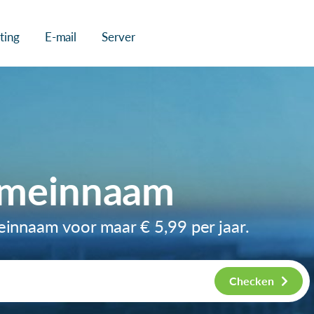
ting
E-mail
Server
omeinnaam
meinnaam voor maar
€ 5,99
per jaar.
Checken