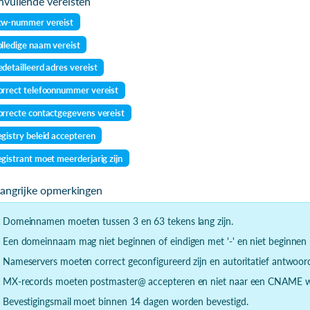
vullende vereisten
tw-nummer vereist
lledige naam vereist
detailleerd adres vereist
rrect telefoonnummer vereist
rrecte contactgegevens vereist
gistry beleid accepteren
gistrant moet meerderjarig zijn
langrijke opmerkingen
- Domeinnamen moeten tussen 3 en 63 tekens lang zijn.
- Een domeinnaam mag niet beginnen of eindigen met '-' en niet beginnen m
- Nameservers moeten correct geconfigureerd zijn en autoritatief antwoor
- MX-records moeten postmaster@ accepteren en niet naar een CNAME wi
- Bevestigingsmail moet binnen 14 dagen worden bevestigd.