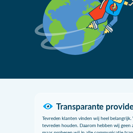
Transparante provide
Tevreden klanten vinden wij heel belangrijk. 
tevreden houden. Daarom hebben wij geen a
maar proberen wij in alle communicatie trans