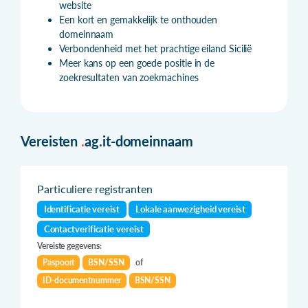
website
Een kort en gemakkelijk te onthouden
domeinnaam
Verbondenheid met het prachtige eiland Sicilië
Meer kans op een goede positie in de
zoekresultaten van zoekmachines
Vereisten
.
ag.it-domeinnaam
Particuliere registranten
Identificatie vereist
Lokale aanwezigheid vereist
Contactverificatie vereist
Vereiste gegevens:
Paspoort
BSN/SSN
of
ID-documentnummer
BSN/SSN