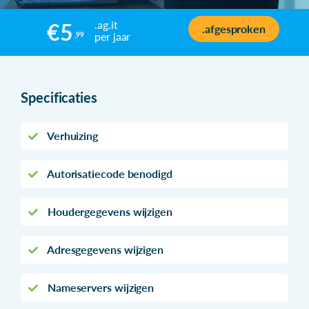
.ag.it
€5
.afgesproken
per jaar
,99
Specificaties
Verhuizing
Autorisatiecode benodigd
Houdergegevens wijzigen
Adresgegevens wijzigen
Nameservers wijzigen