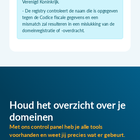
Verenigd Koninkrijk.
- De registry controleert de naam die is opgegeven
tegen de Codice fiscale gegevens en een
mismatch zal resulteren in een mislukking van de
domeinregistratie of -overdracht.
Houd het overzicht over je
domeinen
Met ons control panel heb je alle tools
voorhanden en weet jij precies wat er gebeurt.