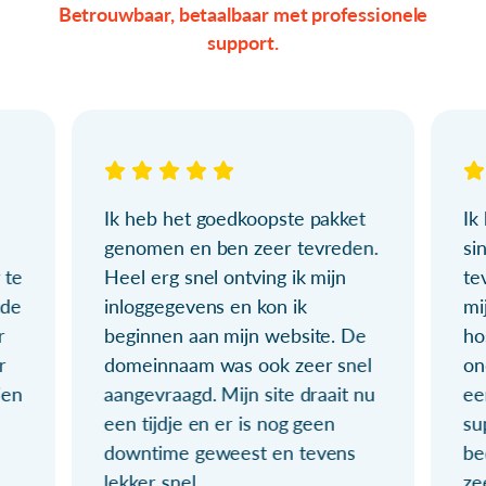
Betrouwbaar, betaalbaar met professionele
support.
Ik heb het goedkoopste pakket
Ik
genomen en ben zeer tevreden.
si
 te
Heel erg snel ontving ik mijn
te
ude
inloggegevens en kon ik
mi
r
beginnen aan mijn website. De
ho
r
domeinnaam was ook zeer snel
on
ien
aangevraagd. Mijn site draait nu
ee
een tijdje en er is nog geen
su
downtime geweest en tevens
be
lekker snel.
ze