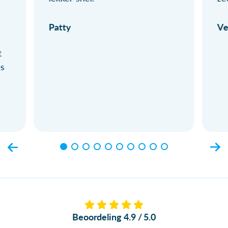
Patty
Ve
t
ls
Beoordeling 4.9 / 5.0